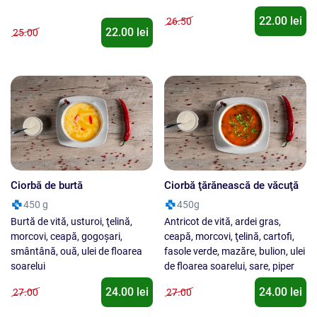
pasta de ardei dulce, sare.
22.00 lei
26.50
22.00 lei
25.00
Ciorbă de burtă
Ciorbă ţărănească de văcuţă
450 g
450g
Burtă de vită, usturoi, ţelină,
Antricot de vită, ardei gras,
morcovi, ceapă, gogoşari,
ceapă, morcovi, ţelină, cartofi,
smântână, ouă, ulei de floarea
fasole verde, mazăre, bulion, ulei
soarelui
de floarea soarelui, sare, piper
24.00 lei
24.00 lei
27.00
27.00