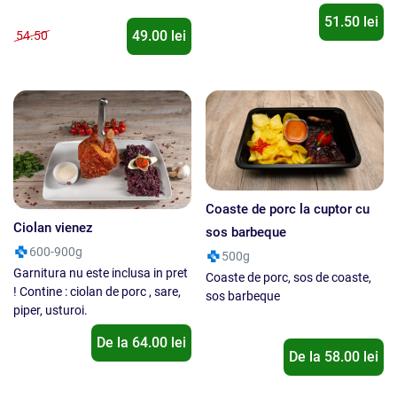
soarelui, sare, piper
51.50 lei
49.00 lei
54.50
Coaste de porc la cuptor cu
Ciolan vienez
sos barbeque
600-900g
500g
Garnitura nu este inclusa in pret
Coaste de porc, sos de coaste,
! Contine : ciolan de porc , sare,
sos barbeque
piper, usturoi.
De la
64.00
lei
De la
58.00
lei