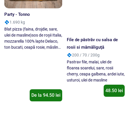
48.50 lei
ingredient !
De la
94.50
lei
File de somon cu sparanghel
File de salau in fulgi de
si sos butter lemon
porumb cu sos butter lemon
180/50 / 200g
180g
Somon file, sparanghel, unt,
File de şalău, făina, ou, lămâie.
lamaie, sare, piper negru
73.00 lei
De la
34.00
lei