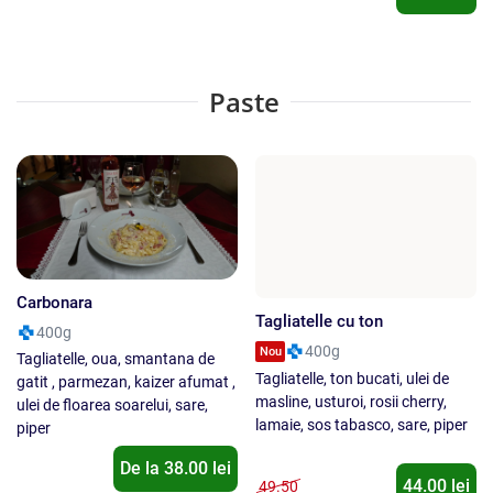
Paste
Carbonara
Tagliatelle cu ton
400g
400g
Nou
Tagliatelle, oua, smantana de
Tagliatelle, ton bucati, ulei de
gatit , parmezan, kaizer afumat ,
masline, usturoi, rosii cherry,
ulei de floarea soarelui, sare,
lamaie, sos tabasco, sare, piper
piper
De la
38.00
lei
44.00 lei
49.50