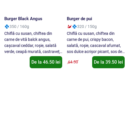
Chiflă cu susan, chiftea din
Chiflă cu susan, chiftea din
carne de vită balck angus,
carne de pui, crispy bacon,
caşcaval ceddar, roşie, salată
salată, roşie, cascaval afumat,
verde, ceapă murată, castraveţi
sos dulce acrişor picant, sos de
muraţi, sos de coaste,
coaste,
De la
46.50
lei
De la
39.50
lei
44.50
Piept de pui la grătar
Mici (3 buc) cu cartofi prajiti
200g
180/160/100/70g
Piept de pui dezosat, sare, piper
3 mici din carne de porc şi vită,
cartofi, piper negru măcinat,
sare de mare, muştar, pâine