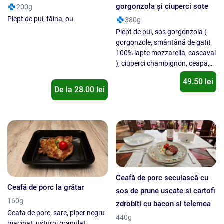
gorgonzola şi ciuperci sote
200g
Piept de pui, făina, ou.
380g
Piept de pui, sos gorgonzola (
gorgonzole, smântână de gatit
100% lapte mozzarella, cascaval
), ciuperci champignon, ceapa,
usturoi, patrunjel verde, sare,
49.50 lei
piper.
De la
28.00
lei
Ceafă de porc secuiască cu
Ceafă de porc la grătar
sos de prune uscate si cartofi
160g
zdrobiti cu bacon si telemea
Ceafa de porc, sare, piper negru
440g
macinat, usturoi granulat