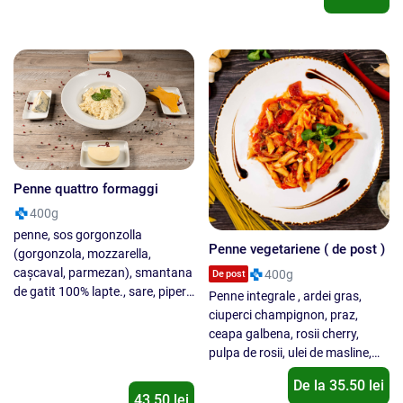
Penne quattro formaggi
400g
penne, sos gorgonzolla
Penne vegetariene ( de post )
(gorgonzola, mozzarella,
caşcaval, parmezan), smantana
400g
De post
de gatit 100% lapte., sare, piper
Penne integrale , ardei gras,
alb.
ciuperci champignon, praz,
ceapa galbena, rosii cherry,
pulpa de rosii, ulei de masline,
sos tabasco
De la
35.50
lei
43.50 lei