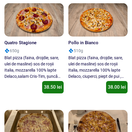
Quatro Stagione
Pollo in Bianco
650g
510g
Blat pizza (faina, drojdie, sare,
Blat pizza (faina, drojdie, sare,
ulei de masline) sos de roșii
ulei de masline) sos de roșii
Italia, mozzarella 100% lapte
Italia, mozzarella 100% lapte
Delaco,salam Cris-Tim, șuncă
Delaco, ciuperci, piept de pui ,
praga Cris-Tim, porumb D'aucy,
ulei de măsline, oregano. Nu se
38.50 lei
38.00 lei
ciuperci, oregano. Nu se
inlocuieste un ingredient cu alt
inlocuieste un ingredient cu alt
ingredient !
ingredient !