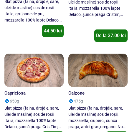
Blat pizza (faina, drojdie, sare,
ulei de masline) sos de roșii
ulei de masline) sos de roşii
Italia, mozzarella 100% lapte
Italia, grujoane de pui,
Delaco, șuncă praga Cristim,
mozzarella 100% lapte Delaco,
ciuperci, parmezan, busuioc. Nu
salam Cris-Tim, şuncă praga
se inlocuieste un ingredient cu
44.50 lei
Cris-Tim, ciuperci, porumb dulce
alt ingredient !
De la
37.00
lei
Daucy, măsline negre, oregano,
sos de coaste. Nu se inlocuieste
un ingredient cu alt ingredient !
Capriciosa
Calzone
650g
475g
Blat pizza (faina, drojdie, sare,
Blat pizza (faina, drojdie, sare,
ulei de masline) sos de roșii
ulei de masline) sos de roşii,
Italia, mozzarella 100% lapte
mozzarella, ciuperci, suncă
Delaco, șuncă praga Cris-Tim,
praga, ardei gras,oregano. Nu