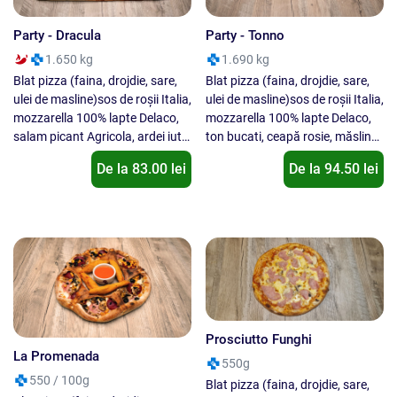
Party - Dracula
Party - Tonno
1.650 kg
1.690 kg
Blat pizza (faina, drojdie, sare,
Blat pizza (faina, drojdie, sare,
ulei de masline)sos de roșii Italia,
ulei de masline)sos de roșii Italia,
mozzarella 100% lapte Delaco,
mozzarella 100% lapte Delaco,
salam picant Agricola, ardei iute,
ton bucati, ceapă rosie, măsline,
oregano. Nu se inlocuieste un
roșii cherry, oregano. Nu se
De la
83.00
lei
De la
94.50
lei
ingredient cu alt ingredient !
inlocuieste un ingredient cu alt
ingredient !
Prosciutto Funghi
La Promenada
550g
550 / 100g
Blat pizza (faina, drojdie, sare,