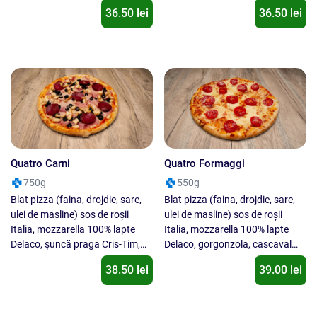
bacon Cris-Tim, ciuperci,
se inlocuieste un ingredient cu
36.50 lei
36.50 lei
oregano. Nu se inlocuieste un
alt ingredient !
ingredient cu alt ingredient !
Quatro Carni
Quatro Formaggi
750g
550g
Blat pizza (faina, drojdie, sare,
Blat pizza (faina, drojdie, sare,
ulei de masline) sos de roșii
ulei de masline) sos de roșii
Italia, mozzarella 100% lapte
Italia, mozzarella 100% lapte
Delaco, șuncă praga Cris-Tim,
Delaco, gorgonzola, cascaval
piept de pui, salam Cris-Tim,
Delaco, parmezan, roșii cherry,
38.50 lei
39.00 lei
muschi file Cris-Tim, masline,
busuioc. Nu se inlocuieste un
oregano. Nu se inlocuieste un
ingredient cu alt ingredient !
ingredient cu alt ingredient !