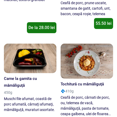
Ceafă de porc, prune uscate,
smantana de gatit, cartofi, unt,
bacon, ceapă roşie, telemea
55.50 lei
De la
28.00
lei
Carne la garnita cu
Tochitură cu mămăliguţă
mămăliguţă
410g
450g
Ceafă de porc, cârnati de porc,
Muschi file afumat, coastă de
ou, telemea de vacă,
porc afumată, cârnaţi afumaţi,
mămăliguţă, pasta de tomate,
mămăliguţă, muraturi asortate.
ceapa galbena, ulei de floarea