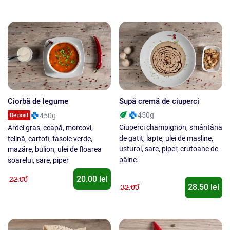
Ciorbă de legume
Supă cremă de ciuperci
450g
450g
De post
Ciuperci champignon, smântâna
Ardei gras, ceapă, morcovi,
de gatit, lapte, ulei de masline,
telină, cartofi, fasole verde,
usturoi, sare, piper, crutoane de
mazăre, bulion, ulei de floarea
pâine.
soarelui, sare, piper
20.00 lei
22.00
28.50 lei
32.00