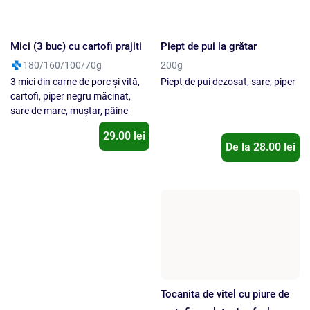
29.00 lei
De la
28.00
lei
Tocanita de vitel cu piure de
Platoul Gurmandului
cartofi s salata de sfecla
1450/800/400g
rosie
Recomandat pentru 4 persoane.
180 / 200/ 100g
Nou
Carne la garnita (muschi file,
pulpa de vitel, rosi, ardei gras,
coasta, carnati de casa), ceafa
praz, usturoi, ulei de masline,
de porc secuiasca, 4 mici, piept
cartofi, unt, sfecla rosie, otet -
de pui la gratar, cartofi zdrobiti
alergeni : lactoza, sulfiti
cu bacon si telemea, orez
salbatic cu legume, salata de
Indisponibil