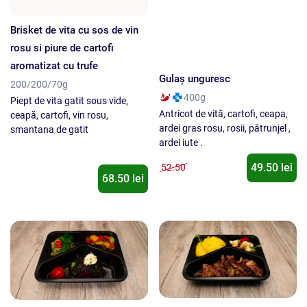
Gulaş unguresc
Brisket de vita cu sos de vin
400g
rosu si piure de cartofi
Antricot de vită, cartofi, ceapa,
aromatizat cu trufe
ardei gras rosu, rosii, pătrunjel ,
ardei iute .
200/200/70g
Piept de vita gatit sous vide,
ceapă, cartofi, vin rosu,
smantana de gatit
68.50 lei
49.50 lei
52.50
Pastramă de oaie cu
Obrăjori de văcută cu sos de