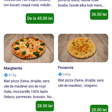
porumb dulce, fasole rosie
ton bucati, ceapă rosie, măsline,
boabe, fasole alba bob mare,
roșii cherry, oregano. Nu se
naut boabe, ceapa rosie,
36.50 lei
inlocuieste un ingredient cu alt
masline negre felii, rosii cherry,
De la
45.00
lei
ingredient !
ciuperci champignon. Nu se
inlocuieste un ingredient cu alt
ingredient !
Focaccia
Margherita
240g
415g
Blat pizza (faina, drojdie, sare,
Blat pizza (faina, drojdie, sare,
ulei de masline) , oregano.
ulei de masline) sos de roşii
Italia, mozzarella 100% lapte
Delaco, parmezan, busuioc. Nu
se inlocuieste un ingredient cu
28.50 lei
alt ingredient !
20.00 lei