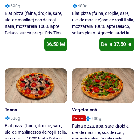
690g
480g
Blat pizza (faina, drojdie, sare,
Blat pizza (faina, drojdie, sare,
ulei de masline) sos de roșii
ulei de masline)sos de roșii Italia,
Italia, mozzarella 100% lapte
mozzarella 100% lapte Delaco,
Delaco, sunca praga Cris-Tim,
salam picant Agricola, ardei iute,
ciuperci, ardei gras, ceapa rosie,
oregano. Nu se inlocuieste un
36.50 lei
De la
37.50
lei
ulei de măsline, oregano. Nu se
ingredient cu alt ingredient !
inlocuieste un ingredient cu alt
ingredient !
Tonno
Vegetariană
520g
530g
De post
Blat pizza (faina, drojdie, sare,
Faina pizza, apa, sare, drojdie,
ulei de masline)sos de roșii Italia,
ulei de masline, sos de rosii,
mozzarella 100% lapte Delaco,