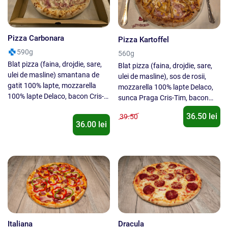
Pizza Carbonara
Pizza Kartoffel
590g
560g
Blat pizza (faina, drojdie, sare,
Blat pizza (faina, drojdie, sare,
ulei de masline) smantana de
ulei de masline), sos de rosii,
gatit 100% lapte, mozzarella
mozzarella 100% lapte Delaco,
100% lapte Delaco, bacon Cris-
sunca Praga Cris-Tim, bacon
Tim, ceapa galbena. Nu se
Cris-Tim, porumb Daucy, cartofi
36.50 lei
39.50
inlocuieste un ingredient cu alt
prajiti,oregano
36.00 lei
ingredient !
Italiana
Dracula