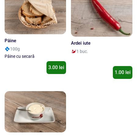
Pâine
Ardei iute
100g
1 buc.
Pâine cu secară
3.00 lei
1.00 lei