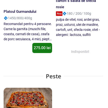
275.00 lei
muraturi asortate, ardei iute,
mustar.
Peste
Party - Tonno
File de păstrăv cu salsa de
rosii si mămăliguţă
1.690 kg
Blat pizza (faina, drojdie, sare,
200 / 70 / 200g
ulei de masline)sos de roșii Italia,
Pastrav file, malai, ulei de
mozzarella 100% lapte Delaco,
floarea soarelui, sare, rosii
ton bucati, ceapă rosie, măsline,
cherry, ceapa galbena, ardei iute,
roșii cherry, oregano. Nu se
usturoi, ulei de masline
inlocuieste un ingredient cu alt