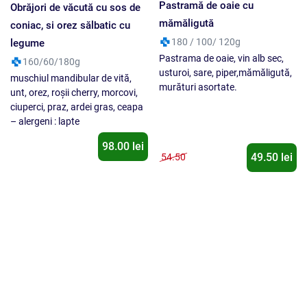
mămăligută
coniac, si orez sălbatic cu
180 / 100/ 120g
legume
Pastrama de oaie, vin alb sec,
160/60/180g
usturoi, sare, piper,mămăligută,
muschiul mandibular de vită,
murături asortate.
unt, orez, roşii cherry, morcovi,
ciuperci, praz, ardei gras, ceapa
– alergeni : lapte
98.00 lei
49.50 lei
54.50
Burger Black Angus
Burger de pui
350 / 160g
320 / 150g