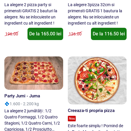
La alegere 2 pizza party si
La alegere 3pizza 32cm si
primensti GRATIS 2 bauturi la
primensti GRATIS 1 bautura la
alegere. Nu se inlocuieste un
alegere. Nu se inlocuieste un
ingredient cu alt ingredient !
ingredient cu alt ingredient !
De la
165.00
lei
De la
116.50
lei
196.00
126.00
Party Jumi - Juma
1.600 - 2.200 kg
Creeaza-ti propria pizza
La alegere 2 jumătăți : 1/2
Quatro Formaggi, 1/2 Quatro
Nou
Stagioni, 1/2 Quatro Carni, 1/2
Este foarte simplu ! Pornind de
Capriciosa, 1/2 Prosciutto