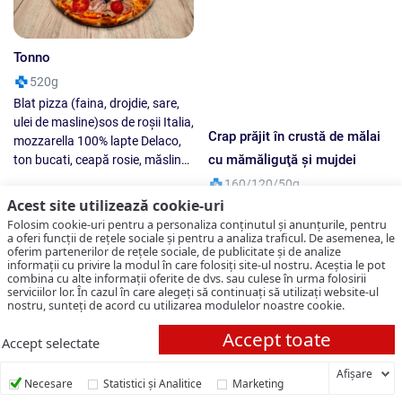
Mujdei de usturoi
Lămâie
50g
50g
Usturoi, ulei de floarea soarelui,
sare,
6.50 lei
1.50 lei
Acest site utilizează cookie-uri
Folosim cookie-uri pentru a personaliza conținutul și anunțurile, pentru
a oferi funcții de rețele sociale și pentru a analiza traficul. De asemenea, le
oferim partenerilor de rețele sociale, de publicitate și de analize
informații cu privire la modul în care folosiți site-ul nostru. Aceștia le pot
combina cu alte informații oferite de dvs. sau culese în urma folosirii
serviciilor lor. În cazul în care alegeți să continuați să utilizați website-ul
nostru, sunteți de acord cu utilizarea modulelor noastre cookie.
Accept toate
File de somon la gratar
Salată cu ton
Accept selectate
160/60g
420g
Afişare
COȘUL MEU
0.00
lei
Necesare
Statistici și Analitice
Marketing
File de somon, sare, piper
Salată iceberg, ceapă roşie,