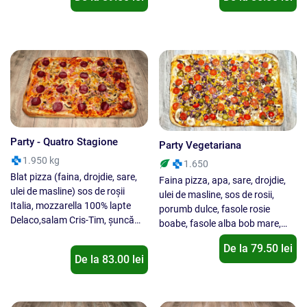
busuioc. Nu se inlocuieste un
muschi file Cris-Tim, masline,
ingredient cu alt ingredient !
oregano. Nu se inlocuieste un
ingredient cu alt ingredient !
Party - Quatro Stagione
Party Vegetariana
1.950 kg
1.650
Blat pizza (faina, drojdie, sare,
Faina pizza, apa, sare, drojdie,
ulei de masline) sos de roșii
ulei de masline, sos de rosii,
Italia, mozzarella 100% lapte
porumb dulce, fasole rosie
Delaco,salam Cris-Tim, șuncă
boabe, fasole alba bob mare,
praga Cris-Tim, porumb D'aucy,
naut boabe, ceapa rosie,
De la
79.50
lei
ciuperci, oregano. Nu se
masline negre felii, rosii cherry,
De la
83.00
lei
inlocuieste un ingredient cu alt
ciuperci champignon.
ingredient !