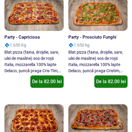
Party - Capriciosa
Party - Prosciuto Funghi
1.650 Kg
1.650 kg
Blat pizza (faina, drojdie, sare,
Blat pizza (faina, drojdie, sare,
ulei de masline) sos de roșii
ulei de masline) sos de roșii
Italia, mozzarella 100% lapte
Italia, mozzarella 100% lapte
Delaco, șuncă praga Cris-Tim,
Delaco, șuncă praga Cristim,
bacon Cris-Tim, ciuperci,
ciuperci, parmezan, busuioc. Nu
De la
82.00
lei
De la
82.00
lei
oregano. Nu se inlocuieste un
se inlocuieste un ingredient cu
ingredient cu alt ingredient !
alt ingredient !