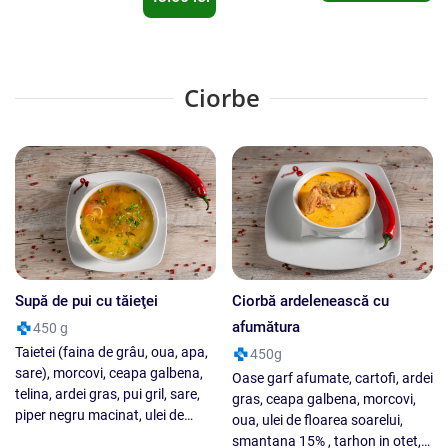
Ciorbe
Supă de pui cu tăieţei
Ciorbă ardelenească cu
afumătura
450 g
Taietei (faina de grâu, oua, apa,
450g
sare), morcovi, ceapa galbena,
Oase garf afumate, cartofi, ardei
telina, ardei gras, pui gril, sare,
gras, ceapa galbena, morcovi,
piper negru macinat, ulei de
oua, ulei de floarea soarelui,
floarea soarelui, vegeta
smantana 15% , tarhon in otet,