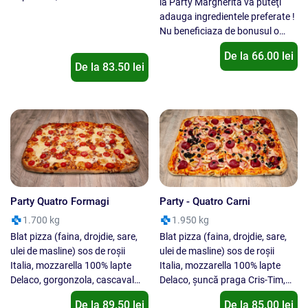
la Party Margherita vă puteţi
Funghi, 1/2 Dracula, 1/2 Tonno.
adauga ingredientele preferate !
Nu se inlocuieste un ingredient
Nu beneficiaza de bonusul o
cu alt ingredient !
bautura gratis.
De la
66.00
lei
De la
83.50
lei
Party Quatro Formagi
Party - Quatro Carni
1.700 kg
1.950 kg
Blat pizza (faina, drojdie, sare,
Blat pizza (faina, drojdie, sare,
ulei de masline) sos de roșii
ulei de masline) sos de roșii
Italia, mozzarella 100% lapte
Italia, mozzarella 100% lapte
Delaco, gorgonzola, cascaval
Delaco, șuncă praga Cris-Tim,
Delaco, parmezan, roșii cherry,
piept de pui, salam Cris-Tim,
De la
89.50
lei
De la
85.00
lei